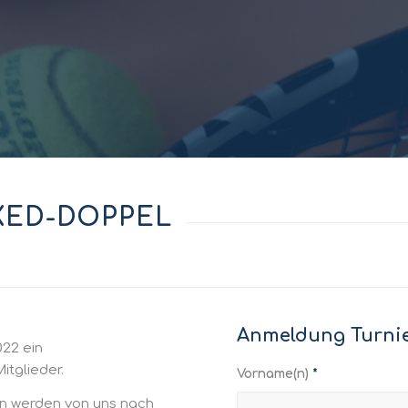
XED-DOPPEL
Anmeldung Turnie
022 ein
itglieder.
Vorname(n)
*
en werden von uns nach